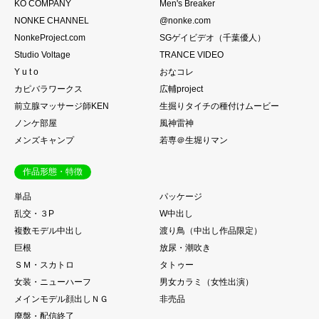
KO COMPANY
Men's Breaker
NONKE CHANNEL
@nonke.com
NonkeProject.com
SGゲイビデオ（千葉優人）
Studio Voltage
TRANCE VIDEO
Y u t o
おなコレ
カピバラワークス
広輔project
前立腺マッサージ師KEN
生掘りタイチの種付けムービー
ノンケ部屋
風神雷神
メンズキャンプ
若専＠生堀りマン
作品形態・特徴
単品
パッケージ
乱交・３P
W中出し
複数モデル中出し
渡り鳥（中出し作品限定）
巨根
放尿・潮吹き
ＳＭ・スカトロ
タトゥー
女装・ニューハーフ
男女カラミ（女性出演）
メインモデル顔出しＮＧ
非売品
廃盤・配信終了