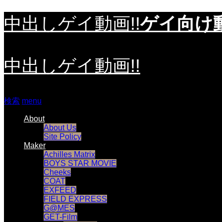
中出しゲイ動画!!
ゲイ向け動
中出しゲイ動画!!
検索
menu
About
About Us
Site Policy
Maker
Achilles Matrix
BOYS STAR MOVIE
Cheeks
COAT
EXFEED
FIELD EXPRESS
G@MES
GET-Film