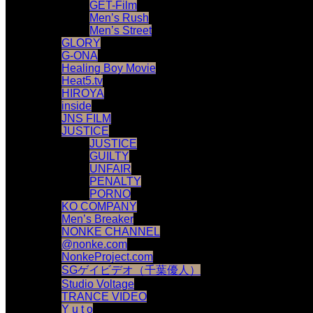
GET-Film
Men’s Rush
Men’s Street
GLORY
G-ONA
Healing Boy Movie
Heat5.tv
HIROYA
inside
JNS FILM
JUSTICE
JUSTICE
GUILTY
UNFAIR
PENALTY
PORNO
KO COMPANY
Men’s Breaker
NONKE CHANNEL
@nonke.com
NonkeProject.com
SGゲイビデオ（千葉優人）
Studio Voltage
TRANCE VIDEO
Y u t o