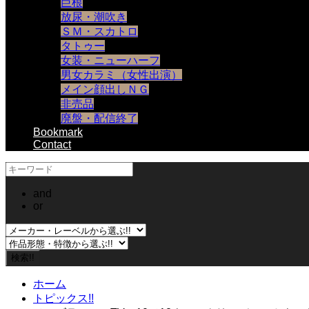
巨根
放尿・潮吹き
ＳＭ・スカトロ
タトゥー
女装・ニューハーフ
男女カラミ（女性出演）
メイン顔出しＮＧ
非売品
廃盤・配信終了
Bookmark
Contact
and
or
ホーム
トピックス!!