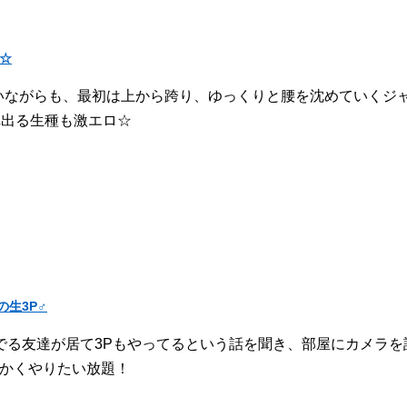
☆
惑いながらも、最初は上から跨り、ゆっくりと腰を沈めていく
れ出る生種も激エロ☆
生3P♂
でる友達が居て3Pもやってるという話を聞き、部屋にカメラを
とにかくやりたい放題！