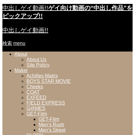
中出しゲイ動画!!
ゲイ向け動画の“中出し作品”を
ピックアップ!!
中出しゲイ動画!!
検索
menu
About
About Us
Site Policy
Maker
Achilles Matrix
BOYS STAR MOVIE
Cheeks
COAT
EXFEED
FIELD EXPRESS
G@MES
GET-Film
GET-Film
Men’s Rush
Men’s Street