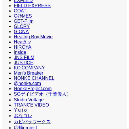
EXFEED
FIELD EXPRESS
COAT
G@MES
GET-Film
GLORY
G-ONA
Healing Boy Movie
Heat5.tv
HIROYA
inside
JNS FILM
JUSTICE
KO COMPANY
Men's Breaker
NONKE CHANNEL
@nonke.com
NonkeProject.com
SGゲイビデオ（千葉優人）
Studio Voltage
TRANCE VIDEO
Y u t o
おなコレ
カピバラワークス
広輔project