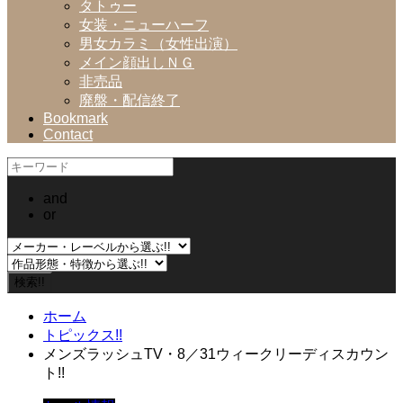
タトゥー
女装・ニューハーフ
男女カラミ（女性出演）
メイン顔出しＮＧ
非売品
廃盤・配信終了
Bookmark
Contact
and
or
ホーム
トピックス!!
メンズラッシュTV・8／31ウィークリーディスカウン
ト!!