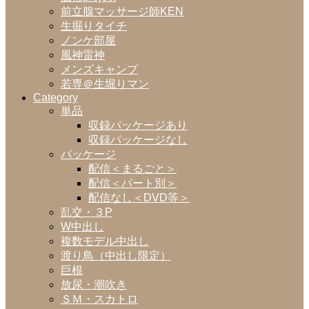
前立腺マッサージ師KEN
生掘りタイチ
ノンケ部屋
風神雷神
メンズキャンプ
若専＠生堀りマン
Category
単品
収録パッケージあり
収録パッケージなし
パッケージ
配信＜まるごと＞
配信＜パート別＞
配信なし＜DVD等＞
乱交・３P
W中出し
複数モデル中出し
渡り鳥（中出し限定）
巨根
放尿・潮吹き
ＳＭ・スカトロ