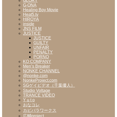
GLORY
G-ONA
Healing Boy Movie
Heat5.tv
HIROYA
inside
JNS FILM
JUSTICE
JUSTICE
GUILTY
UNFAIR
PENALTY
PORNO
KO COMPANY
Men’s Breaker
NONKE CHANNEL
@nonke.com
NonkeProject.com
SGゲイビデオ（千葉優人）
Studio Voltage
TRANCE VIDEO
Y u t o
おなコレ
カピバラワークス
広輔project