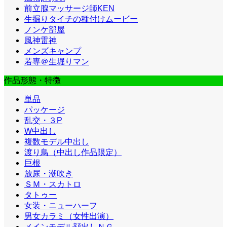
前立腺マッサージ師KEN
生掘りタイチの種付けムービー
ノンケ部屋
風神雷神
メンズキャンプ
若専＠生堀りマン
作品形態・特徴
単品
パッケージ
乱交・３P
W中出し
複数モデル中出し
渡り鳥（中出し作品限定）
巨根
放尿・潮吹き
ＳＭ・スカトロ
タトゥー
女装・ニューハーフ
男女カラミ（女性出演）
メインモデル顔出しＮＧ