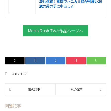
濡れ体質！童顔でハニカミ顔が可愛い20
歳の男の子に中出し☆
Men’s Rush.TVの作品ページへ
コメント:
0
関連記事