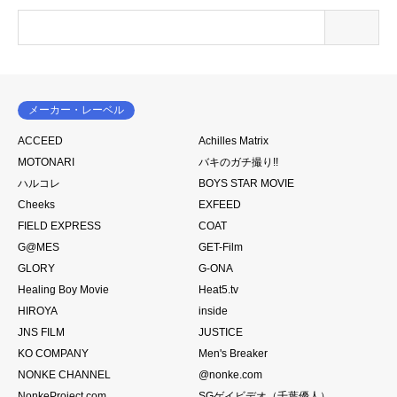
メーカー・レーベル
ACCEED
Achilles Matrix
MOTONARI
バキのガチ撮り!!
ハルコレ
BOYS STAR MOVIE
Cheeks
EXFEED
FIELD EXPRESS
COAT
G@MES
GET-Film
GLORY
G-ONA
Healing Boy Movie
Heat5.tv
HIROYA
inside
JNS FILM
JUSTICE
KO COMPANY
Men's Breaker
NONKE CHANNEL
@nonke.com
NonkeProject.com
SGゲイビデオ（千葉優人）