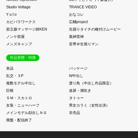
Studio Voltage
TRANCE VIDEO
Y u t o
おなコレ
カピバラワークス
広輔project
前立腺マッサージ師KEN
生掘りタイチの種付けムービー
ノンケ部屋
風神雷神
メンズキャンプ
若専＠生堀りマン
作品形態・特徴
単品
パッケージ
乱交・３P
W中出し
複数モデル中出し
渡り鳥（中出し作品限定）
巨根
放尿・潮吹き
ＳＭ・スカトロ
タトゥー
女装・ニューハーフ
男女カラミ（女性出演）
メインモデル顔出しＮＧ
非売品
廃盤・配信終了