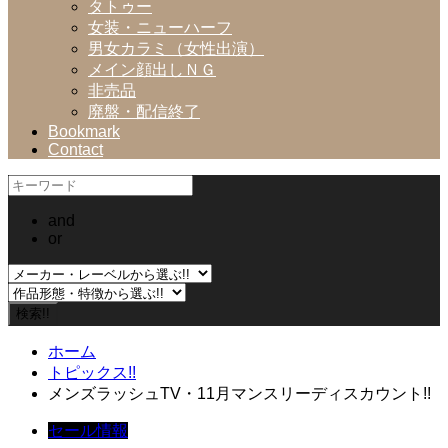
タトゥー
女装・ニューハーフ
男女カラミ（女性出演）
メイン顔出しＮＧ
非売品
廃盤・配信終了
Bookmark
Contact
and
or
ホーム
トピックス!!
メンズラッシュTV・11月マンスリーディスカウント!!
セール情報