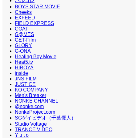
ハルコレ
BOYS STAR MOVIE
Cheeks
EXFEED
FIELD EXPRESS
COAT
G@MES
GET-Film
GLORY
G-ONA
Healing Boy Movie
Heat5.tv
HIROYA
inside
JNS FILM
JUSTICE
KO COMPANY
Men's Breaker
NONKE CHANNEL
@nonke.com
NonkeProject.com
SGゲイビデオ（千葉優人）
Studio Voltage
TRANCE VIDEO
Y u t o