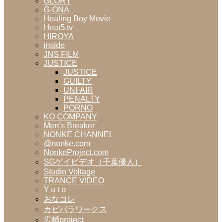
GLORY
G-ONA
Healing Boy Movie
Heat5.tv
HIROYA
inside
JNS FILM
JUSTICE
JUSTICE
GUILTY
UNFAIR
PENALTY
PORNO
KO COMPANY
Men’s Breaker
NONKE CHANNEL
@nonke.com
NonkeProject.com
SGゲイビデオ（千葉優人）
Studio Voltage
TRANCE VIDEO
Y u t o
おなコレ
カピバラワークス
広輔project