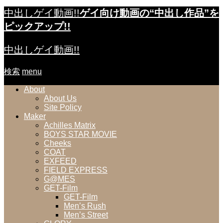
中出しゲイ動画!!
ゲイ向け動画の“中出し作品”を
ピックアップ!!
中出しゲイ動画!!
検索
menu
About
About Us
Site Policy
Maker
Achilles Matrix
BOYS STAR MOVIE
Cheeks
COAT
EXFEED
FIELD EXPRESS
G@MES
GET-Film
GET-Film
Men’s Rush
Men’s Street