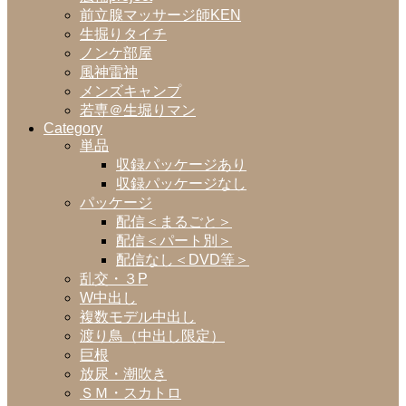
前立腺マッサージ師KEN
生掘りタイチ
ノンケ部屋
風神雷神
メンズキャンプ
若専＠生堀りマン
Category
単品
収録パッケージあり
収録パッケージなし
パッケージ
配信＜まるごと＞
配信＜パート別＞
配信なし＜DVD等＞
乱交・３P
W中出し
複数モデル中出し
渡り鳥（中出し限定）
巨根
放尿・潮吹き
ＳＭ・スカトロ