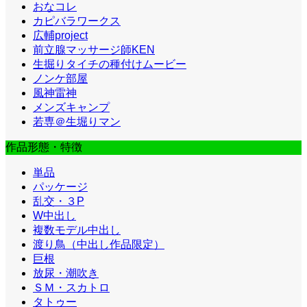
おなコレ
カピバラワークス
広輔project
前立腺マッサージ師KEN
生掘りタイチの種付けムービー
ノンケ部屋
風神雷神
メンズキャンプ
若専＠生堀りマン
作品形態・特徴
単品
パッケージ
乱交・３P
W中出し
複数モデル中出し
渡り鳥（中出し作品限定）
巨根
放尿・潮吹き
ＳＭ・スカトロ
タトゥー