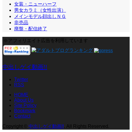
女装・ニューハーフ
男女カラミ（女性出演）
メインモデル顔出しＮＧ
非売品
廃盤・配信終了
※アフィリエイト広告を利用しています
中出しゲイ動画!!
Twitter
RSS
HOME
About Us
Site Policy
Bookmark
Contact
Copyright
©
中出しゲイ動画!!
. All Rights Reserved.