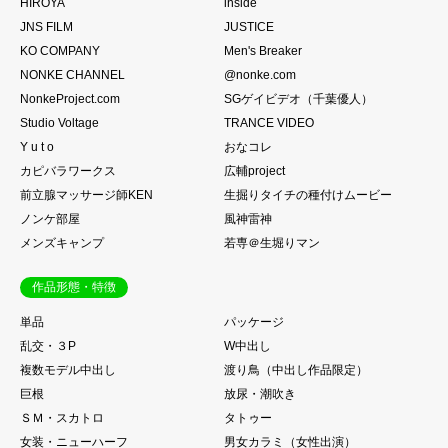
HIROYA
inside
JNS FILM
JUSTICE
KO COMPANY
Men's Breaker
NONKE CHANNEL
@nonke.com
NonkeProject.com
SGゲイビデオ（千葉優人）
Studio Voltage
TRANCE VIDEO
Y u t o
おなコレ
カピバラワークス
広輔project
前立腺マッサージ師KEN
生掘りタイチの種付けムービー
ノンケ部屋
風神雷神
メンズキャンプ
若専＠生堀りマン
作品形態・特徴
単品
パッケージ
乱交・３P
W中出し
複数モデル中出し
渡り鳥（中出し作品限定）
巨根
放尿・潮吹き
ＳＭ・スカトロ
タトゥー
女装・ニューハーフ
男女カラミ（女性出演）