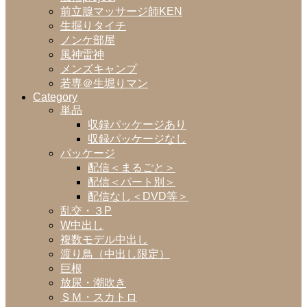
前立腺マッサージ師KEN
生掘りタイチ
ノンケ部屋
風神雷神
メンズキャンプ
若専＠生堀りマン
Category
単品
収録パッケージあり
収録パッケージなし
パッケージ
配信＜まるごと＞
配信＜パート別＞
配信なし＜DVD等＞
乱交・３P
W中出し
複数モデル中出し
渡り鳥（中出し限定）
巨根
放尿・潮吹き
ＳＭ・スカトロ