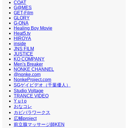
COAT
G@MES
GET-Film
GLORY
G-ONA
Healing Boy Movie
Heat5.tv
HIROYA
inside
JNS FILM
JUSTICE
KO COMPANY
Men's Breaker
NONKE CHANNEL
@nonke.com
NonkeProject.com
SGゲイビデオ（千葉優人）
Studio Voltage
TRANCE VIDEO
Y u t o
おなコレ
カピバラワークス
広輔project
前立腺マッサージ師KEN