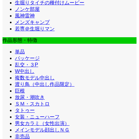
生掘りタイチの種付けムービー
ノンケ部屋
風神雷神
メンズキャンプ
若専＠生堀りマン
作品形態・特徴
単品
パッケージ
乱交・３P
W中出し
複数モデル中出し
渡り鳥（中出し作品限定）
巨根
放尿・潮吹き
ＳＭ・スカトロ
タトゥー
女装・ニューハーフ
男女カラミ（女性出演）
メインモデル顔出しＮＧ
非売品