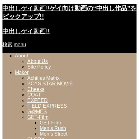
中出しゲイ動画!!
ゲイ向け動画の“中出し作品”を
ピックアップ!!
中出しゲイ動画!!
検索
menu
About
About Us
Site Policy
Maker
Achilles Matrix
BOYS STAR MOVIE
Cheeks
COAT
EXFEED
FIELD EXPRESS
G@MES
GET-Film
GET-Film
Men’s Rush
Men’s Street