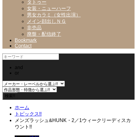
タトゥー
女装・ニューハーフ
男女カラミ（女性出演）
メイン顔出しＮＧ
非売品
廃盤・配信終了
Bookmark
Contact
and
or
ホーム
トピックス!!
メンズラッシュ&HUNK・2／1ウィークリーディスカ
ウント!!