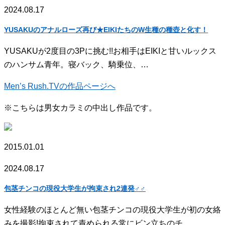
2024.08.17
YUSAKUのアナルローズ再び★EIKIたちのW生種の種壺と化す！
YUSAKUが2度目の3Pに挑む!!お相手はEIKIと甘いルックス
のハンサム青年。寝バック、騎乗位、…
Men’s Rush.TVの作品ページへ
※こちらは男女カラミの中出し作品です。
2015.01.01
2024.08.17
包茎チンコの現役大学生が拘束され2連発♂♂
女性経験のほとんど無い包茎チンコの現役大学生が初の女絡
みを撮影!拘束されて責められる常にビン立ちのチ…