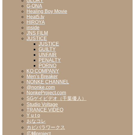
GLORY
G-ONA
Healing Boy Movie
Heat5.tv
HIROYA
inside
JNS FILM
JUSTICE
JUSTICE
GUILTY
UNFAIR
PENALTY
PORNO
KO COMPANY
Men’s Breaker
NONKE CHANNEL
@nonke.com
NonkeProject.com
SGゲイビデオ（千葉優人）
Studio Voltage
TRANCE VIDEO
Y u t o
おなコレ
カピバラワークス
広輔project